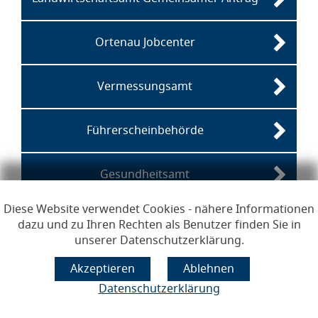
Ortenau Jobcenter
Vermessungsamt
Führerscheinbehörde
Gesundheitsamt
Diese Website verwendet Cookies - nähere Informationen
dazu und zu Ihren Rechten als Benutzer finden Sie in
Links zur Hilfe, Impressum, Datenschutzerklärung, Erklärun
Hilfe
Impressum
Datenschutzerklärung
Erklärung zur
unserer Datenschutzerklärung.
Barrierefreiheit
Öffnet im Dialogfenster.
Datenschutzerklärung
Ihre Sitzung läuft aus in
24
Minuten
Hauptregion der Seite anspr